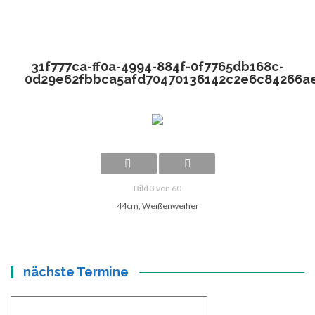
31f777ca-ff0a-4994-884f-0f7765db168c-
0d29e62fbbca5afd70470136142c2e6c84266a
Bild 3 von 60
44cm, Weißenweiher
nächste Termine