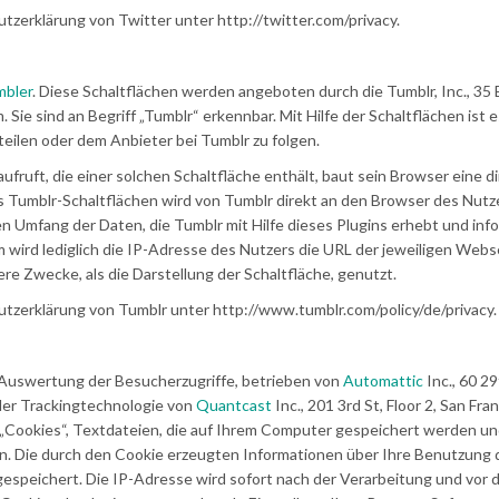
tzerklärung von Twitter unter http://twitter.com/privacy.
mbler
. Diese Schaltflächen werden angeboten durch die Tumblr, Inc., 35 
m
. Sie sind an Begriff „Tumblr“ erkennbar. Mit Hilfe der Schaltflächen ist 
teilen oder dem Anbieter bei Tumblr zu folgen.
fruft, die einer solchen Schaltfläche enthält, baut sein Browser eine d
es Tumblr-Schaltflächen wird von Tumblr direkt an den Browser des Nutz
en Umfang der Daten, die Tumblr mit Hilfe dieses Plugins erhebt und info
ird lediglich die IP-Adresse des Nutzers die URL der jeweiligen Webs
ere Zwecke, als die Darstellung der Schaltfläche, genutzt.
utzerklärung von Tumblr unter http://www.tumblr.com/policy/de/privacy.
en Auswertung der Besucherzugriffe, betrieben von
Automattic
Inc., 60 2
der Trackingtechnologie von
Quantcast
Inc., 201 3rd St, Floor 2, San Fra
ookies“, Textdateien, die auf Ihrem Computer gespeichert werden und
n. Die durch den Cookie erzeugten Informationen über Ihre Benutzung 
speichert. Die IP-Adresse wird sofort nach der Verarbeitung und vor 