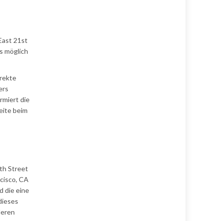
East 21st
es möglich
irekte
ers
rmiert die
eite beim
9th Street
ncisco, CA
 die eine
dieses
deren