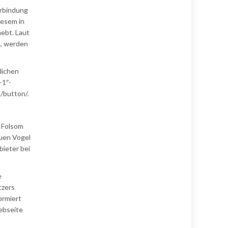
erbindung
iesem in
hebt. Laut
n, werden
lichen
+1″-
/button/.
5 Folsom
auen Vogel
bieter bei
e
tzers
ormiert
ebseite