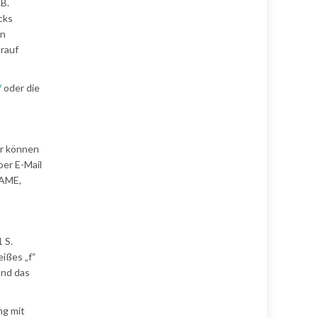
B.
cks
en
arauf
/
oder die
er können
er E-Mail
NAME,
 S.
eißes „f“
und das
ng mit