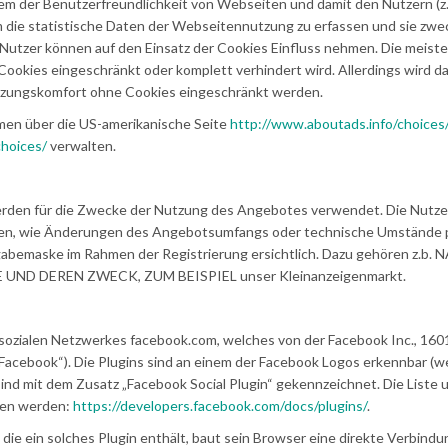
em der Benutzerfreundlichkeit von Webseiten und damit den Nutzern (z.
 die statistische Daten der Webseitennutzung zu erfassen und sie zwe
Nutzer können auf den Einsatz der Cookies Einfluss nehmen. Die meist
ookies eingeschränkt oder komplett verhindert wird. Allerdings wird d
tzungskomfort ohne Cookies eingeschränkt werden.
men über die US-amerikanische Seite
http://www.aboutads.info/choices
choices/
verwalten.
rden für die Zwecke der Nutzung des Angebotes verwendet. Die Nutz
onen, wie Änderungen des Angebotsumfangs oder technische Umstände p
gabemaske im Rahmen der Registrierung ersichtlich. Dazu gehören z.b. 
UND DEREN ZWECK, ZUM BEISPIEL unser Kleinanzeigenmarkt.
 sozialen Netzwerkes facebook.com, welches von der Facebook Inc., 1601
„Facebook“). Die Plugins sind an einem der Facebook Logos erkennbar (w
ind mit dem Zusatz „Facebook Social Plugin“ gekennzeichnet. Die Liste 
hen werden:
https://developers.facebook.com/docs/plugins/
.
ie ein solches Plugin enthält, baut sein Browser eine direkte Verbindu