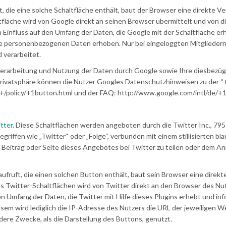
 die eine solche Schaltfläche enthält, baut der Browser eine direkte V
ltfläche wird von Google direkt an seinen Browser übermittelt und von d
Einfluss auf den Umfang der Daten, die Google mit der Schaltfläche er
ine personenbezogenen Daten erhoben. Nur bei eingeloggten Mitglieder
 verarbeitet.
rarbeitung und Nutzung der Daten durch Google sowie Ihre diesbezüg
Privatsphäre können die Nutzer Googles Datenschutzhinweisen zu der “
+/policy/+1button.html und der FAQ: http://www.google.com/intl/de/+1
tter
. Diese Schaltflächen werden angeboten durch die Twitter Inc., 79
Begriffen wie „Twitter“ oder „Folge“, verbunden mit einem stillisierten bl
en Beitrag oder Seite dieses Angebotes bei Twitter zu teilen oder dem An
ufruft, die einen solchen Button enthält, baut sein Browser eine direkt
es Twitter-Schaltflächen wird von Twitter direkt an den Browser des Nu
en Umfang der Daten, die Twitter mit Hilfe dieses Plugins erhebt und inf
em wird lediglich die IP-Adresse des Nutzers die URL der jeweiligen W
dere Zwecke, als die Darstellung des Buttons, genutzt.