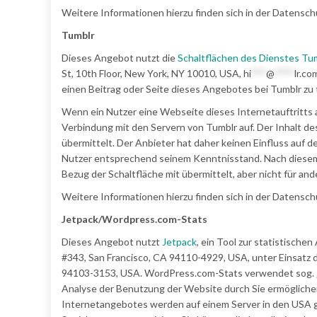
Weitere Informationen hierzu finden sich in der Datenschu
Tumblr
Dieses Angebot nutzt die
Schaltflächen des Dienstes Tu
St, 10th Floor, New York, NY 10010, USA,
hi
***
@
****
lr.co
einen Beitrag oder Seite dieses Angebotes bei Tumblr zu 
Wenn ein Nutzer eine Webseite dieses Internetauftritts au
Verbindung mit den Servern von Tumblr auf. Der Inhalt d
übermittelt. Der Anbieter hat daher keinen Einfluss auf d
Nutzer entsprechend seinem Kenntnisstand. Nach diesem w
Bezug der Schaltfläche mit übermittelt, aber nicht für and
Weitere Informationen hierzu finden sich in der Datensch
Jetpack/Wordpress.com-Stats
Dieses Angebot nutzt
Jetpack
, ein Tool zur statistisch
#343, San Francisco, CA 94110-4929, USA, unter Einsatz 
94103-3153, USA. WordPress.com-Stats verwendet sog. „C
Analyse der Benutzung der Website durch Sie ermögliche
Internetangebotes werden auf einem Server in den USA ge