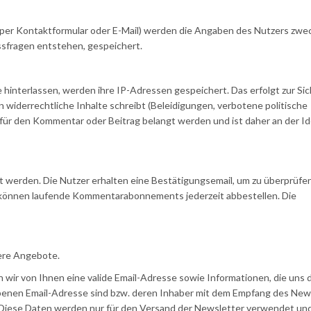
 per Kontaktformular oder E-Mail) werden die Angaben des Nutzers zwe
ssfragen entstehen, gespeichert.
interlassen, werden ihre IP-Adressen gespeichert. Das erfolgt zur Sic
 widerrechtliche Inhalte schreibt (Beleidigungen, verbotene politische
t für den Kommentar oder Beitrag belangt werden und ist daher an der Id
werden. Die Nutzer erhalten eine Bestätigungsemail, um zu überprüfen,
 können laufende Kommentarabonnements jederzeit abbestellen. Die
sere Angebote.
ir von Ihnen eine valide Email-Adresse sowie Informationen, die uns d
benen Email-Adresse sind bzw. deren Inhaber mit dem Empfang des New
. Diese Daten werden nur für den Versand der Newsletter verwendet u