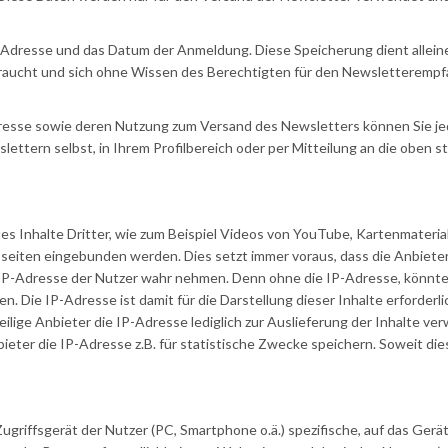
-Adresse und das Datum der Anmeldung. Diese Speicherung dient allei
ssbraucht und sich ohne Wissen des Berechtigten für den Newsletteremp
Adresse sowie deren Nutzung zum Versand des Newsletters können Sie je
lettern selbst, in Ihrem Profilbereich oder per Mitteilung an die oben 
s Inhalte Dritter, wie zum Beispiel Videos von YouTube, Kartenmateria
iten eingebunden werden. Dies setzt immer voraus, dass die Anbieter
e IP-Adresse der Nutzer wahr nehmen. Denn ohne die IP-Adresse, könnte
. Die IP-Adresse ist damit für die Darstellung dieser Inhalte erforderli
lige Anbieter die IP-Adresse lediglich zur Auslieferung der Inhalte ve
nbieter die IP-Adresse z.B. für statistische Zwecke speichern. Soweit die
Zugriffsgerät der Nutzer (PC, Smartphone o.ä.) spezifische, auf das Gerä