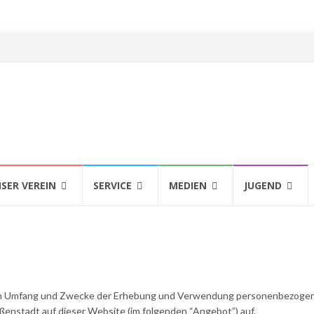
SER VEREIN
SERVICE
MEDIEN
JUGEND
, den Umfang und Zwecke der Erhebung und Verwendung personenbezoge
ßenstadt auf dieser Website (im folgenden “Angebot”) auf.