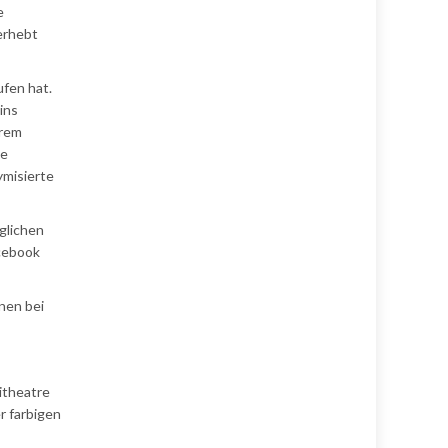
e
erhebt
ufen hat.
ins
hrem
ie
ymisierte
glichen
acebook
nen bei
itheatre
r farbigen