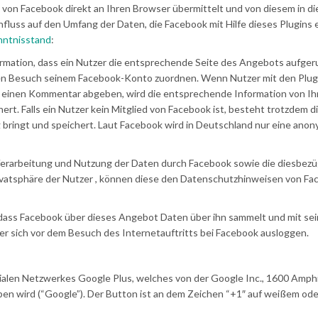
d von Facebook direkt an Ihren Browser übermittelt und von diesem in di
fluss auf den Umfang der Daten, die Facebook mit Hilfe dieses Plugins 
ntnisstand
:
ormation, dass ein Nutzer die entsprechende Seite des Angebots aufger
den Besuch seinem Facebook-Konto zuordnen. Wenn Nutzer mit den Plug
er einen Kommentar abgeben, wird die entsprechende Information von I
rt. Falls ein Nutzer kein Mitglied von Facebook ist, besteht trotzdem d
 bringt und speichert. Laut Facebook wird in Deutschland nur eine anon
rarbeitung und Nutzung der Daten durch Facebook sowie die diesbezü
ivatsphäre der Nutzer , können diese den Datenschutzhinweisen von F
dass Facebook über dieses Angebot Daten über ihn sammelt und mit sei
r sich vor dem Besuch des Internetauftritts bei Facebook ausloggen.
ialen Netzwerkes Google Plus, welches von der Google Inc., 1600 Amph
en wird (“Google”). Der Button ist an dem Zeichen “+1″ auf weißem ode