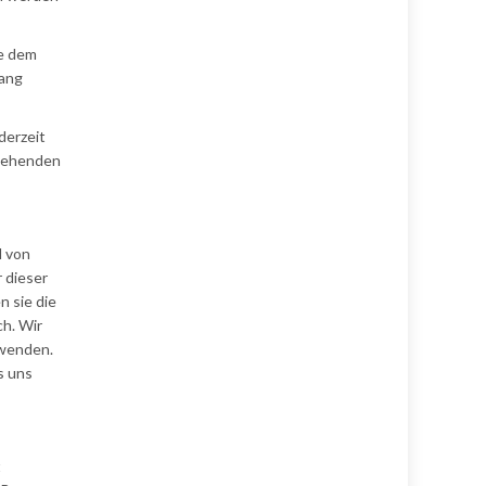
ne dem
fang
derzeit
stehenden
l von
 dieser
n sie die
ch. Wir
rwenden.
s uns
t