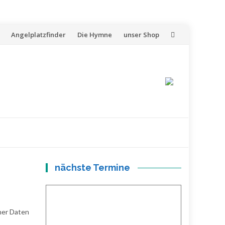
Skip
Angelplatzfinder
Die Hymne
unser Shop
to
content
nächste Termine
ner Daten