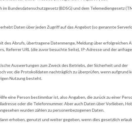
sich im Bundesdatenschutzgesetz (BDSG) und dem Telemediengesetz (T
rhebt Daten über jeden Zugriff auf das Angebot (so genannte Serverlog
it des Abrufs, übertragene Datenmenge, Meldung über erfolgreichen A
s, Referrer URL (die zuvor besuchte Seite), IP-Adresse und der anfrag
stische Auswertungen zum Zweck des Betriebs, der Sicherheit und der
ch vor, die Protokolldaten nachträglich zu überprüfen, wenn aufgrund 
rigen Nutzung besteht.
lfe eine Person bestimmbar ist, also Angaben, die zurück zu einer Pers
iladresse oder die Telefonnummer. Aber auch Daten über Vorlieben, Hob
angesehen wurden zählen zu personenbezogenen Daten.
n erhoben, genutzt und weiter gegeben, wenn dies gesetzlich erlaubt