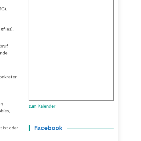
MG).
files).
bruf,
ende
konkreter
on
zum Kalender
bies,
Facebook
 ist oder