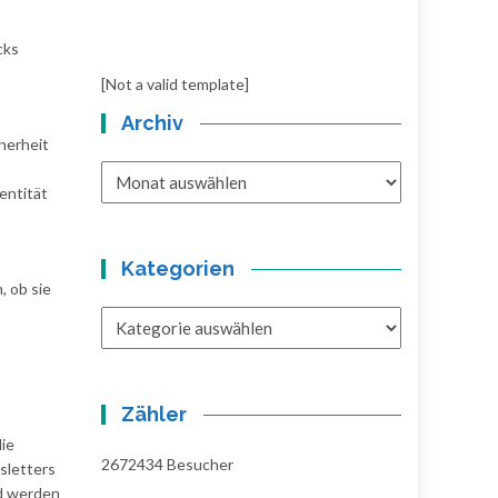
cks
[Not a valid template]
Archiv
herheit
Archiv
entität
Kategorien
 ob sie
Kategorien
Zähler
ie
2672434
Besucher
sletters
nd werden