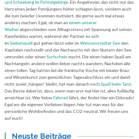
und Scheeberg im Fichtelgebirge
. Ein Angelrevier, das nicht nur das
Herz eines jeden Petrijüngers höher schlagen lässt, sondern auch
die zum (wieder-) kommen motiviert, die gerne auch mal etwas
anderes machen. Egal, ob man an
einem unserer
Weiher
abgeschieden vom Alltagsstress mit Spannung auf seinen
Karpfenbiss wartet, während der Partner es sich
im
Siebenquell
gut gehen lässt oder im
Weissenstädter See
den
Kapitalen nachstellt und der Nachwuchs mit den Skatern den See
umrundet oder einen
Surfschein
macht. Die einen haben Spaß am
Nachtangeln, andere wollen lieber nachts wandern. Nachdem alle
einen tollen Tag hatten läd die fränkische Küche mit lokaler Brau-
und Winzerkunst zum gemütlichen Tagesabschluss ein und damit
nicht zuviel „hängen“ bleibt, hat man danach noch
Spaß beim Tanz
.
Das Beste dabei ist, dass, wenn man erst mal hier ist, alles fußläufig
erreichbar ist. Wer lieber
Fahrrad
fährt, der findet hier ein Eldorado!
Egal wo die eigenen Vorlieben liegen, hier tut man was für das
persönliche Wohlbefinden und das CO2-neutral. Wir freuen uns
auf euch!
Neuste Beiträge