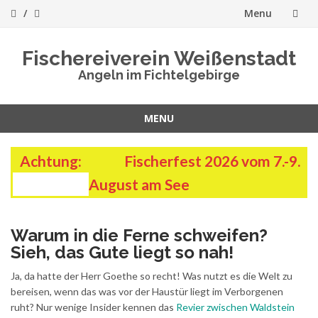
Menu
Skip
Fischereiverein Weißenstadt
to
Angeln im Fichtelgebirge
content
MENU
Skip
to
Achtung:
Fischerfest 2026 vom 7.-9.
content
August am See
Warum in die Ferne schweifen?
Sieh, das Gute liegt so nah!
Ja, da hatte der Herr Goethe so recht! Was nutzt es d
ie Welt zu
bereisen, wenn das was vor der Haustür liegt im Verborgenen
ruht? Nur wenige Insider kennen das
Revier zwischen Waldstein