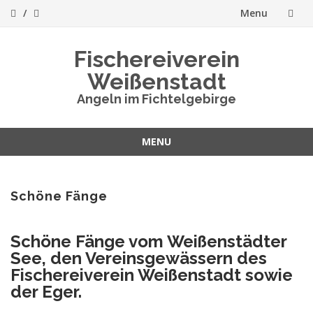
Menu
Skip
Fischereiverein
to
Weißenstadt
content
Angeln im Fichtelgebirge
MENU
Skip
to
content
Schöne Fänge
Schöne Fänge vom Weißenstädter
See, den Vereinsgewässern des
Fischereiverein Weißenstadt sowie
der Eger.