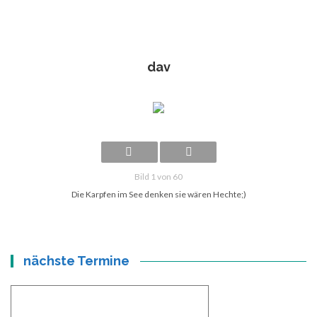
dav
Bild 1 von 60
Die Karpfen im See denken sie wären Hechte;)
nächste Termine