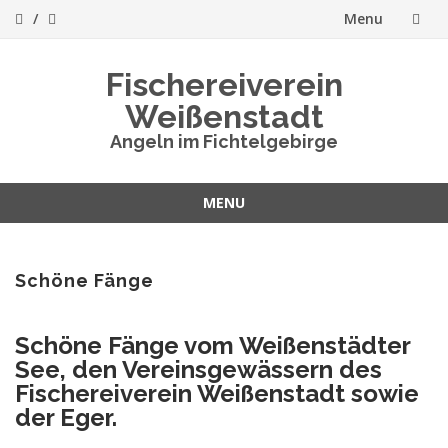
Menu
Skip
Fischereiverein
to
Weißenstadt
content
Angeln im Fichtelgebirge
MENU
Skip
to
content
Schöne Fänge
Schöne Fänge vom Weißenstädter
See, den Vereinsgewässern des
Fischereiverein Weißenstadt sowie
der Eger.