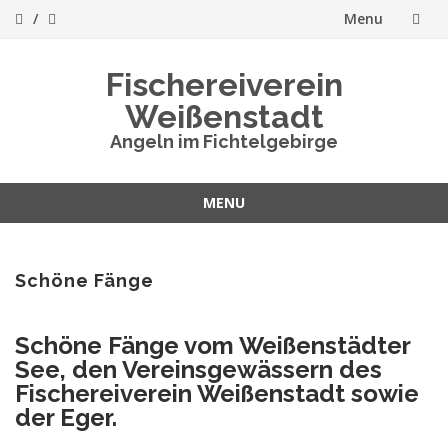
Menu
Skip
Fischereiverein
to
Weißenstadt
content
Angeln im Fichtelgebirge
MENU
Skip
to
content
Schöne Fänge
Schöne Fänge vom Weißenstädter
See, den Vereinsgewässern des
Fischereiverein Weißenstadt sowie
der Eger.