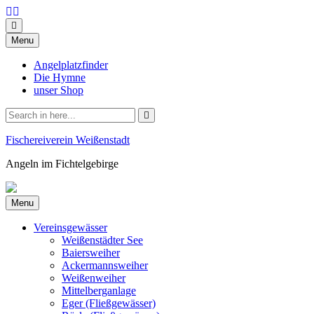
Skip
Menu
to
content
Angelplatzfinder
Die Hymne
unser Shop
Search
for:
Fischereiverein Weißenstadt
Angeln im Fichtelgebirge
Skip
Menu
to
content
Vereinsgewässer
Weißenstädter See
Baiersweiher
Ackermannsweiher
Weißenweiher
Mittelberganlage
Eger (Fließgewässer)