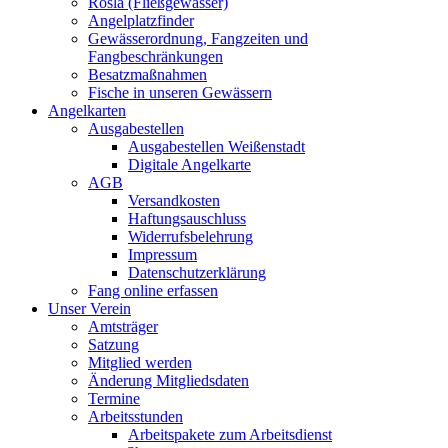
Rösla (Fließgewässer)
Angelplatzfinder
Gewässerordnung, Fangzeiten und
Fangbeschränkungen
Besatzmaßnahmen
Fische in unseren Gewässern
Angelkarten
Ausgabestellen
Ausgabestellen Weißenstadt
Digitale Angelkarte
AGB
Versandkosten
Haftungsauschluss
Widerrufsbelehrung
Impressum
Datenschutzerklärung
Fang online erfassen
Unser Verein
Amtsträger
Satzung
Mitglied werden
Änderung Mitgliedsdaten
Termine
Arbeitsstunden
Arbeitspakete zum Arbeitsdienst