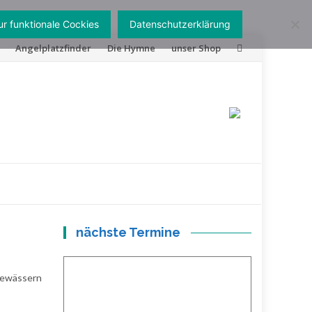
r funktionale Cockies
Datenschutzerklärung
Skip
Angelplatzfinder
Die Hymne
unser Shop
to
content
nächste Termine
sgewässern