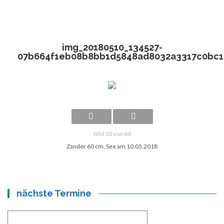
img_20180510_134527-
07b664f1eb08b8bb1d5848ad8032a3317c0bc1
Bild 10 von 60
Zander 60 cm, See am 10.05.2018
nächste Termine